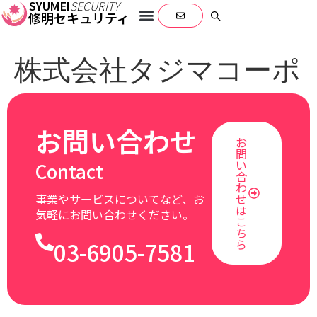
SYUMEI
SECURITY
修明セキュリティ
株式会社タジマコーポ
レーション
お問い合わせ
お
問
い
Contact
合
わ
せ
事業やサービスについてなど、お
は
気軽にお問い合わせください。
こ
ち
03-6905-7581
ら